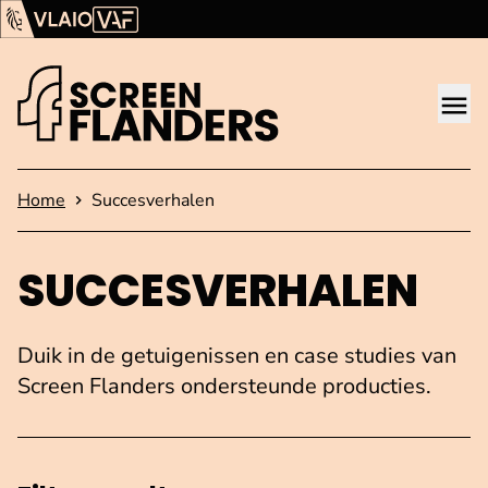
Ga verder naar de inhoud
Vlaams Audiovisueel Fonds (VAF)
VLAIO
Me
Startpagina
Home
Succesverhalen
SUC­CES­VER­HA­LEN
Duik in de getuigenissen en case studies van
Screen Flanders ondersteunde producties.