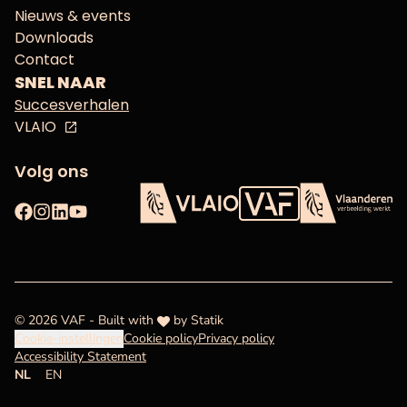
Nieuws & events
Downloads
Contact
SNEL NAAR
Succesverhalen
VLAIO
Volg ons
Facebook
Instagram
LinkedIn
YouTube
Vlaams Audiovisueel Fon
VLAIO
Vlaanderen
love
© 2026 VAF - Built with
by
Statik
Cookie-instellingen
Cookie policy
Privacy policy
Accessibility Statement
NL
EN