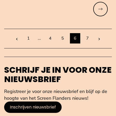
Meer lez
Vorige pagina
toon meer pagina's voor de huidige
Volgende
1
...
4
5
6
7
pagina
pagina
pagina
pagina
pagina
SCHRIJF JE IN VOOR ONZE
NIEUWSBRIEF
Registreer je voor onze nieuwsbrief en blijf op de
hoogte van het Screen Flanders nieuws!
Inschrijven nieuwsbrief