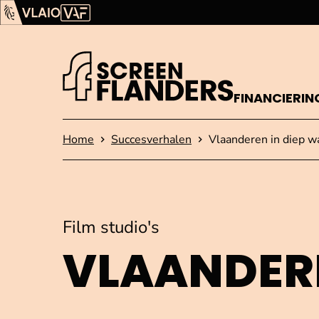
Ga verder naar de inhoud
Vlaams Audiovisueel Fonds (VAF)
VLAIO
FINANCIERIN
Startpagina
Home
Succesverhalen
Vlaanderen in diep w
Film studio's
VLAANDERE