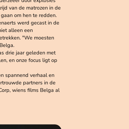
derzeeër door explosies
ijd van de matrozen in de
eg gaan om hen te redden.
naerts werd gecast in de
niet alleen een
 betrekken. "We moesten
Belga.
as drie jaar geleden met
en, en onze focus ligt op
een spannend verhaal en
ertrouwde partners in de
orp, wiens films Belga al