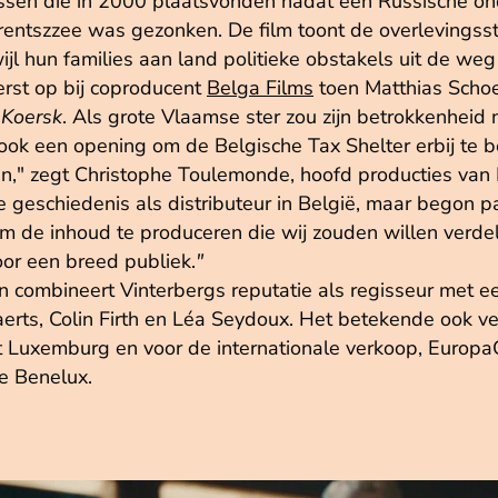
ssen die in 2000 plaatsvonden nadat een Russische on
ntszzee was gezonken. De film toont de overlevingsstr
ijl hun families aan land politieke obstakels uit de w
eerst op bij coproducent
Belga Films
toen Matthias Schoe
e
Koersk
. Als grote Vlaamse ster zou zijn betrokkenheid 
r ook een opening om de Belgische Tax Shelter erbij te
," zegt Christophe Toulemonde, hoofd producties van 
e geschiedenis als distributeur in België, maar begon p
om de inhoud te produceren die wij zouden willen verdel
oor een breed publiek.
"
 en combineert Vinterbergs reputatie als regisseur met 
aerts, Colin Firth en Léa Seydoux. Het betekende ook v
t Luxemburg en voor de internationale verkoop, EuropaC
de Benelux.