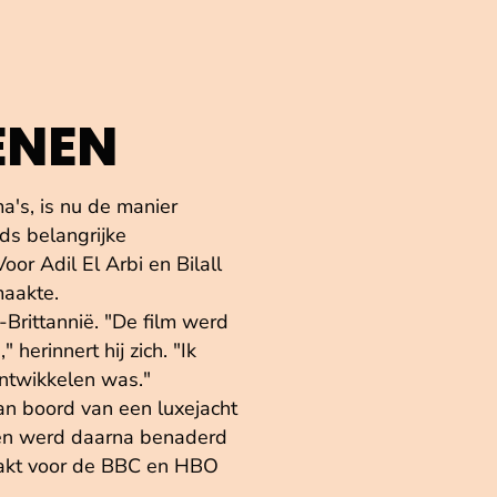
ENEN
's, is nu de manier
ds belangrijke
or Adil El Arbi en Bilall
maakte.
Brittannië. "De film werd
herinnert hij zich. "Ik
ntwikkelen was."
an boord van een luxejacht
e en werd daarna benaderd
aakt voor de BBC en HBO