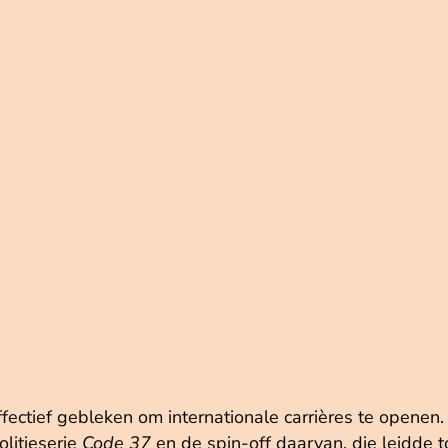
effectief gebleken om internationale carrières te opene
litieserie
Code 37
en de spin-off daarvan, die leidde 