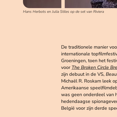
Hans Herbots en Julia Stiles op de set van Riviera
De traditionele manier vo
internationale topfilmfest
Groeningen, toen het fest
voor
The Broken Circle B
zijn debuut in de VS,
Beaut
Michaël R. Roskam leek op
Amerikaanse speelfilmde
was geen onderdeel van he
hedendaagse spionageverha
België voor zijn derde spe