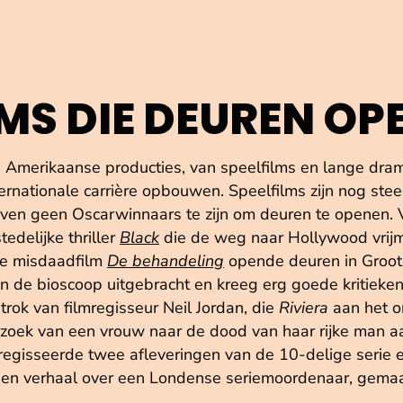
LMS DIE DEUREN OP
Amerikaanse producties, van speelfilms en lange drama
ernationale carrière opbouwen. Speelfilms zijn nog stee
even geen Oscarwinnaars te zijn om deuren te openen. Vo
edelijke thriller
Black
die de weg naar Hollywood vrij
e misdaadfilm
De behandeling
opende deuren in Groot-
in de bioscoop uitgebracht en kreeg erg goede kritieken," 
rok van filmregisseur Neil Jordan, die
Riviera
aan het o
rzoek van een vrouw naar de dood van haar rijke man a
s regisseerde twee afleveringen van de 10-delige seri
een verhaal over een Londense seriemoordenaar, gem