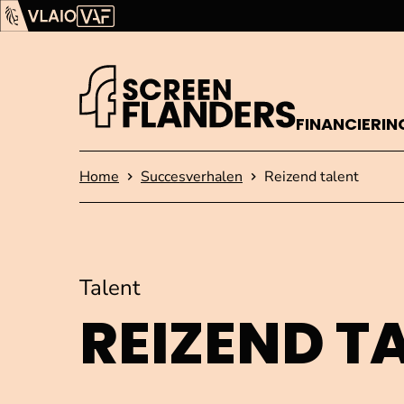
Ga verder naar de inhoud
Vlaams Audiovisueel Fonds (VAF)
VLAIO
FINANCIERIN
Startpagina
Home
Succesverhalen
Reizend talent
Talent
REIZEND T