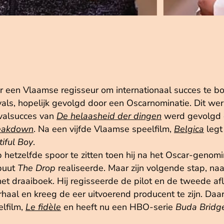
or een Vlaamse regisseur om internationaal succes te b
ivals, hopelijk gevolgd door een Oscarnominatie. Dit wer
ivalsucces van
De helaasheid der dingen
werd gevolgd 
reakdown
. Na een vijfde Vlaamse speelfilm,
Belgica
legt
iful Boy
.
 hetzelfde spoor te zitten toen hij na het Oscar-geno
buut
The Drop
realiseerde. Maar zijn volgende stap, na
t draaiboek. Hij regisseerde de pilot en de tweede afl
al en kreeg de eer uitvoerend producent te zijn. Daar
elfilm,
Le fidèle
en heeft nu een HBO-serie
Buda Bridg