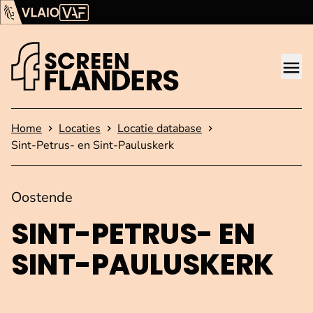
Ga verder naar de inhoud
Vlaams Audiovisueel Fonds (VAF)
VLAIO
Me
Startpagina
Home
Locaties
Locatie database
Sint-Petrus- en Sint-Pauluskerk
Oostende
SINT-PETRUS- EN
SINT-PAULUSKERK