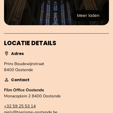
Meer laden
:afbeeldingen
LOCATIE DETAILS
Adres
Prins Boudewijnstraat
8400 Oostende
Contact
Film Office Oostende
Monacoplein 2 8400 Oostende
+32 59 25 53 14
niels@toerisme-oostende.be