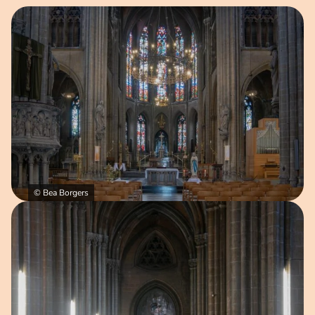
Open afbeelding in popup
© Bea Borgers
Open afbeelding in popup