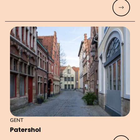
Meer lez
GENT
Patershol