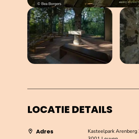
© Bea Borgers
Open afbeelding in popup
LOCATIE DETAILS
Adres
Kasteelpark Arenberg 
3001 Leuven