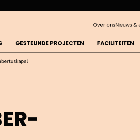
Over ons
Nieuws & 
G
GESTEUNDE PROJECTEN
FACILITEITEN
mbertuskapel
BER­