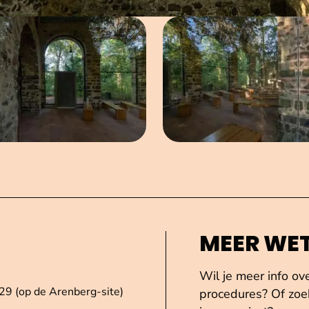
Open afbeelding in popup
Open afbe
MEER WE
Wil je meer info ov
29 (op de Arenberg-site)
procedures? Of zoek