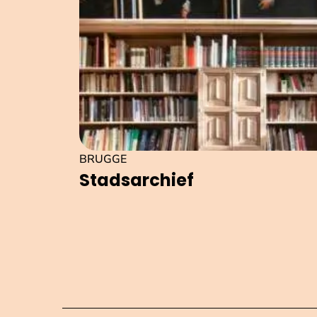
BRUGGE
Stads­ar­chief