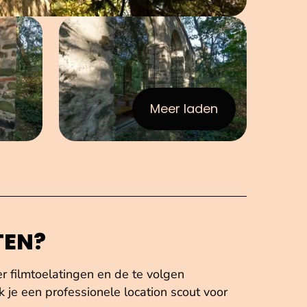
elding in popup
Open afbeelding in popup
Meer laden
:afbeeldingen
TEN?
er filmtoelatingen en de te volgen
 je een professionele location scout voor