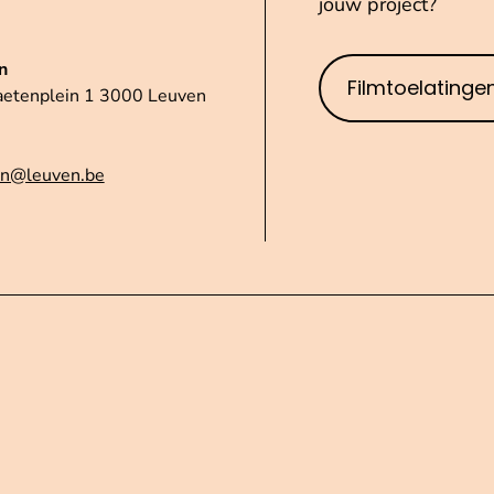
jouw project?
n
Filmtoelatinge
aetenplein 1 3000 Leuven
n@leuven.be