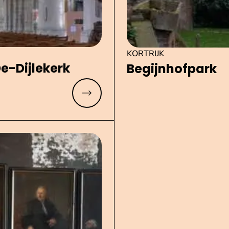
KORTRIJK
-Dijlekerk
Be­gijn­hof­park
Meer lezen