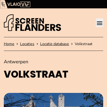
Ga verder naar de inhoud
Vlaams Audiovisueel Fonds (VAF)
VLAIO
Me
Startpagina
Home
Locaties
Locatie database
Volkstraat
Antwerpen
VOLKSTRAAT
Open afbeelding in popup