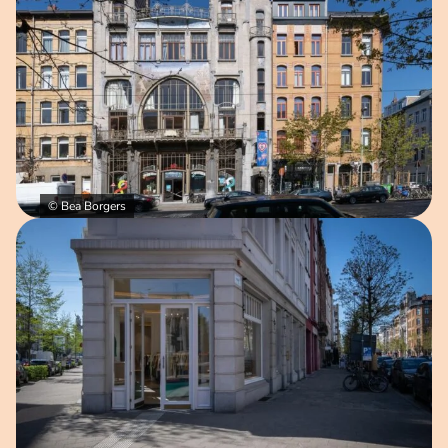
© Bea Borgers
Open afbeelding in popup