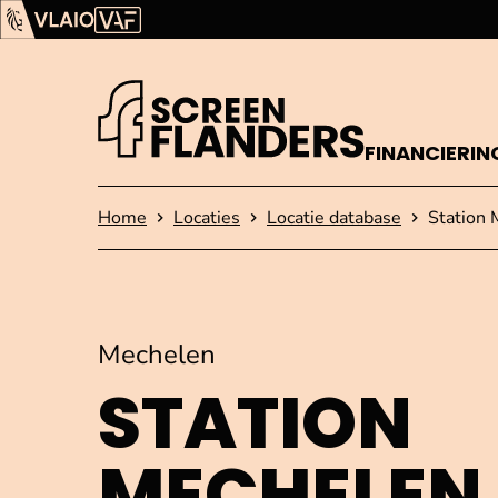
Ga verder naar de inhoud
Vlaams Audiovisueel Fonds (VAF)
VLAIO
FINANCIERIN
Startpagina
Home
Locaties
Locatie database
Station
Mechelen
STATION
MECHELEN