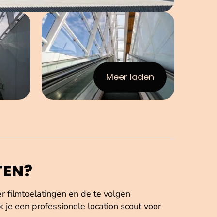
elding in popup
Open afbeelding in popup
Meer laden
:afbeeldingen
TEN?
er filmtoelatingen en de te volgen
 je een professionele location scout voor