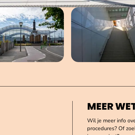
Open afbeelding in popup
Open afbe
MEER WE
Wil je meer info ov
procedures? Of zoek