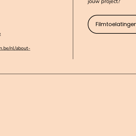
jouw project?
Filmtoelatinge
e
n.be/nl/about-