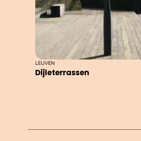
LEUVEN
Dij­le­ter­ras­sen