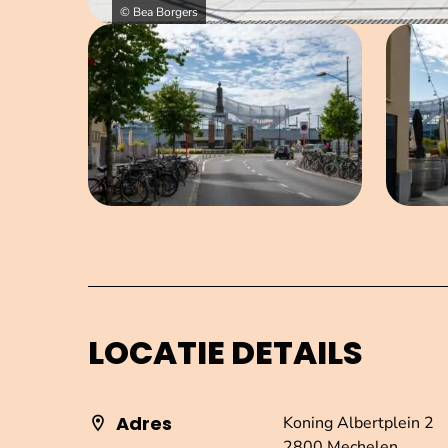
© Bea Borgers
Open afbeelding in popup
LOCATIE DETAILS
Adres
Koning Albertplein 2
2800 Mechelen