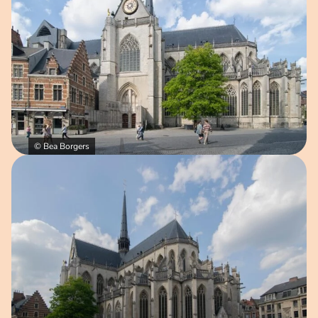
© Bea Borgers
Open afbeelding in popup