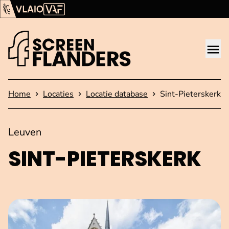
Ga verder naar de inhoud
Vlaams Audiovisueel Fonds (VAF)
VLAIO
Me
Startpagina
Home
Locaties
Locatie database
Sint-Pieterskerk
Leuven
SINT-PIETERSKERK
Open afbeelding in popup