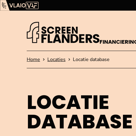
Ga verder naar de inhoud
Vlaams Audiovisueel Fonds (VAF)
VLAIO
FINANCIERIN
Startpagina
Home
Locaties
Locatie database
LOCATIE
DATABASE