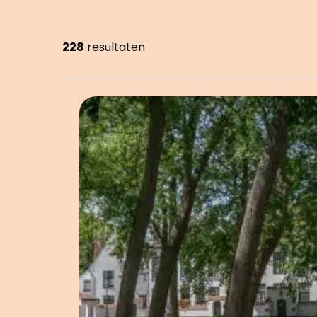
228
resultaten
Showing 228 items on page 21 of 26.
OVERZICHT