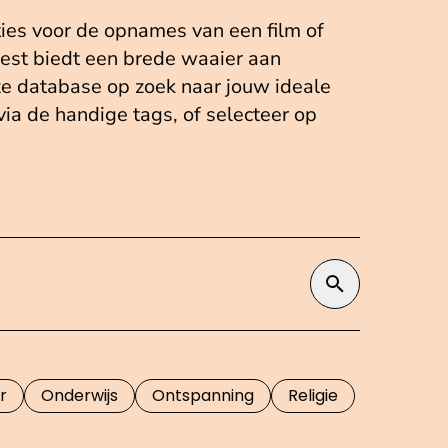
ties voor de opnames van een film of
st biedt een brede waaier aan
ze database op zoek naar jouw ideale
 via de handige tags, of selecteer op
Zoek op t
r
Onderwijs
Ontspanning
Religie