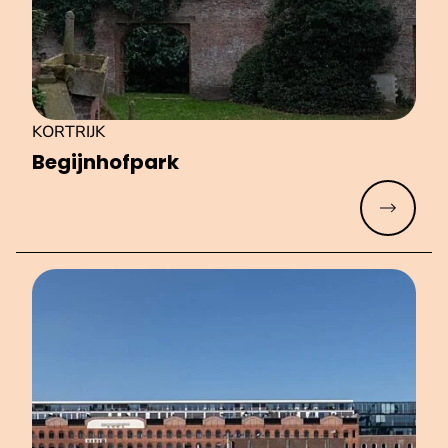
KORTRIJK
Be­gijn­hof­park
Meer lez