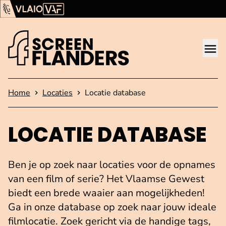
Ga verder naar de inhoud
Vlaams Audiovisueel Fonds (VAF)
VLAIO
Me
Startpagina
Home
Locaties
Locatie database
LOCATIE DATABASE
Ben je op zoek naar locaties voor de opnames
van een film of serie? Het Vlaamse Gewest
biedt een brede waaier aan mogelijkheden!
Ga in onze database op zoek naar jouw ideale
filmlocatie. Zoek gericht via de handige tags,