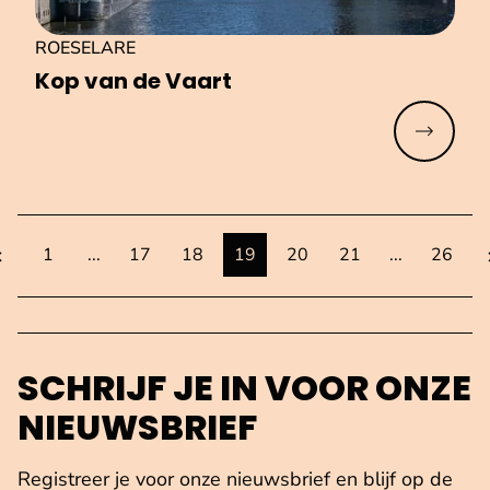
ROESELARE
Kop van de Vaart
Meer lez
orige pagina
toon meer pagina's voor de huidige
toon meer pa
1
...
17
18
19
20
21
...
26
pagina
pagina
pagina
pagina
pagina
pagina
totaal
SCHRIJF JE IN VOOR ONZE
NIEUWSBRIEF
Registreer je voor onze nieuwsbrief en blijf op de