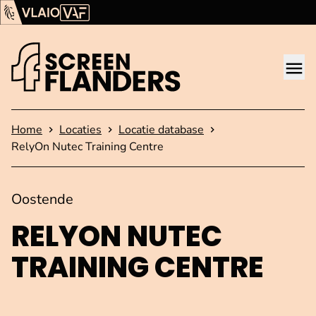
Ga verder naar de inhoud
Vlaams Audiovisueel Fonds (VAF)
VLAIO
Me
Startpagina
Home
Locaties
Locatie database
RelyOn Nutec Training Centre
Oostende
RELYON NUTEC
TRAINING CENTRE