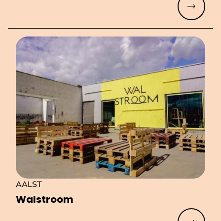
Meer lez
AALST
Walstroom