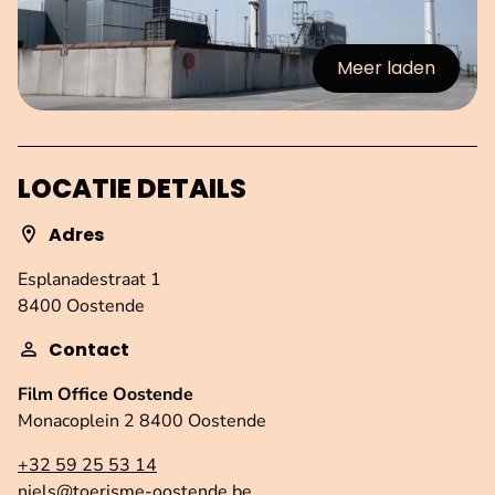
Meer laden
:afbeeldingen
LOCATIE DETAILS
Adres
Esplanadestraat 1
8400 Oostende
Contact
Film Office Oostende
Monacoplein 2 8400 Oostende
+32 59 25 53 14
niels@toerisme-oostende.be