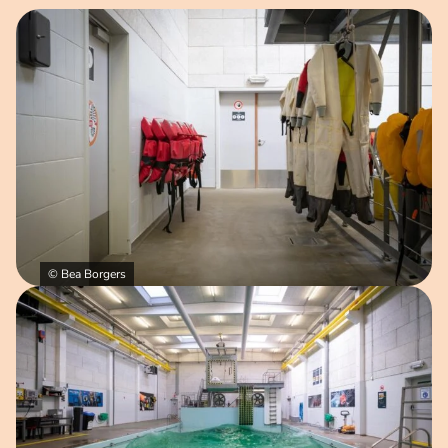
Open afbeelding in popup
© Bea Borgers
Open afbeelding in popup