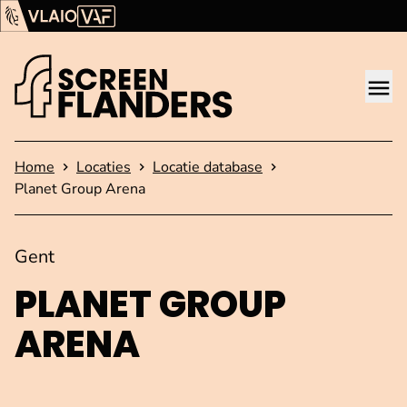
Ga verder naar de inhoud
Vlaams Audiovisueel Fonds (VAF)
VLAIO
Me
Startpagina
Home
Locaties
Locatie database
Planet Group Arena
Gent
PLANET GROUP
ARENA