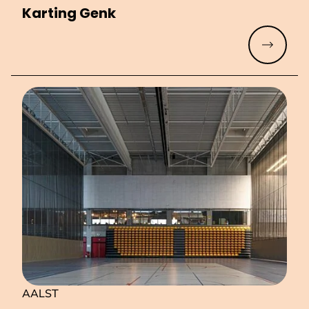
Karting Genk
Meer lez
AALST