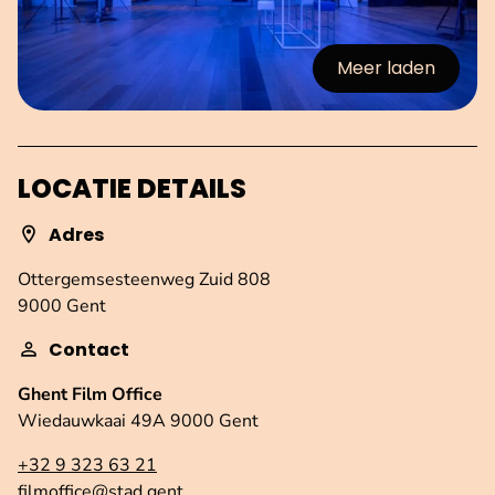
Meer laden
:afbeeldingen
LOCATIE DETAILS
Adres
Ottergemsesteenweg Zuid 808
9000 Gent
Contact
Ghent Film Office
Wiedauwkaai 49A 9000 Gent
+32 9 323 63 21
filmoffice@stad.gent