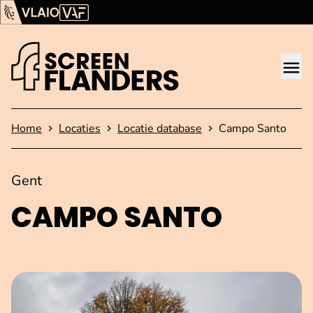
Ga verder naar de inhoud
Vlaams Audiovisueel Fonds (VAF)
VLAIO
Me
Startpagina
Home
Locaties
Locatie database
Campo Santo
Gent
CAMPO SANTO
Open afbeelding in popup