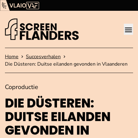
Ga verder naar de inhoud
Vlaams Audiovisueel Fonds (VAF)
VLAIO
Me
Startpagina
Home
Succesverhalen
Die Düsteren: Duitse eilanden gevonden in Vlaanderen
Coproductie
DIE DÜSTEREN:
DUITSE EILANDEN
GEVONDEN IN