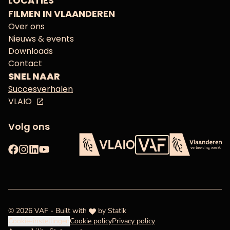
LOCATIES
FILMEN IN VLAANDEREN
Over ons
Nieuws & events
Downloads
Contact
SNEL NAAR
Succesverhalen
VLAIO
Volg ons
Facebook
Instagram
LinkedIn
YouTube
Vlaams Audiovisueel Fon
VLAIO
Vlaanderen
love
© 2026 VAF - Built with
by
Statik
Cookie-instellingen
Cookie policy
Privacy policy