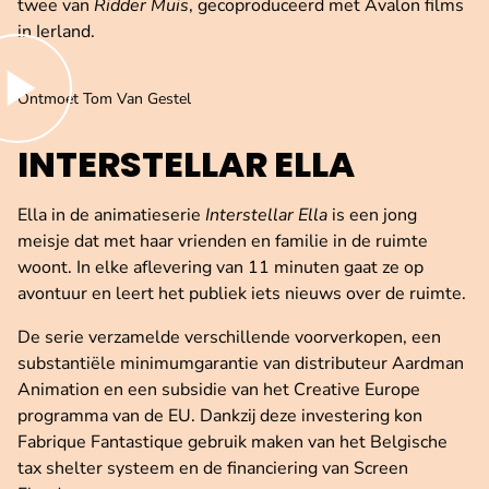
twee van
Ridder Muis
, gecoproduceerd met Avalon films
in Ierland.
peel de video af
Ontmoet Tom Van Gestel
INTERSTELLAR ELLA
Ella in de animatieserie
Interstellar Ella
is een jong
meisje dat met haar vrienden en familie in de ruimte
woont. In elke aflevering van 11 minuten gaat ze op
avontuur en leert het publiek iets nieuws over de ruimte.
De serie verzamelde verschillende voorverkopen, een
substantiële minimumgarantie van distributeur Aardman
Animation en een subsidie van het Creative Europe
programma van de EU. Dankzij deze investering kon
Fabrique Fantastique gebruik maken van het Belgische
tax shelter systeem en de financiering van Screen