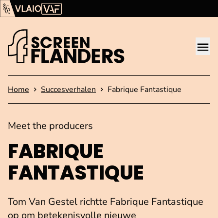
Ga verder naar de inhoud
Vlaams Audiovisueel Fonds (VAF)
VLAIO
Me
Startpagina
Home
Succesverhalen
Fabrique Fantastique
Meet the producers
FABRIQUE
FANTASTIQUE
Tom Van Gestel richtte Fabrique Fantastique
op om betekenisvolle nieuwe