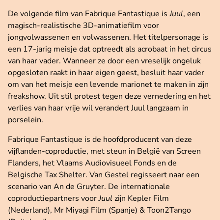
De volgende film van Fabrique Fantastique is
Juul
, een
magisch-realistische 3D-animatiefilm voor
jongvolwassenen en volwassenen. Het titelpersonage is
een 17-jarig meisje dat optreedt als acrobaat in het circus
van haar vader. Wanneer ze door een vreselijk ongeluk
opgesloten raakt in haar eigen geest, besluit haar vader
om van het meisje een levende marionet te maken in zijn
freakshow. Uit stil protest tegen deze vernedering en het
verlies van haar vrije wil verandert Juul langzaam in
porselein.
Fabrique Fantastique is de hoofdproducent van deze
vijflanden-coproductie, met steun in België van Screen
Flanders, het Vlaams Audiovisueel Fonds en de
Belgische Tax Shelter. Van Gestel regisseert naar een
scenario van An de Gruyter. De internationale
coproductiepartners voor
Juul
zijn Kepler Film
(Nederland), Mr Miyagi Film (Spanje) & Toon2Tango