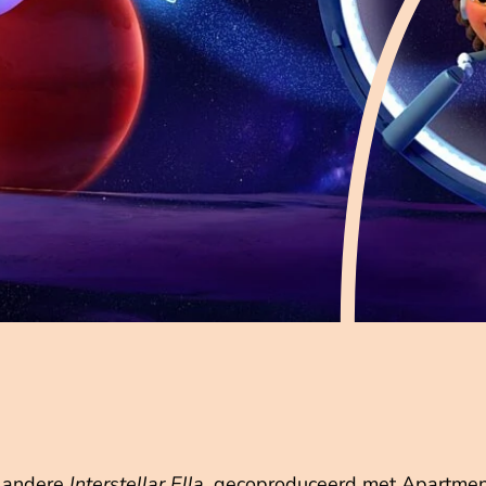
r andere
Interstellar Ella
, gecoproduceerd met Apartmen