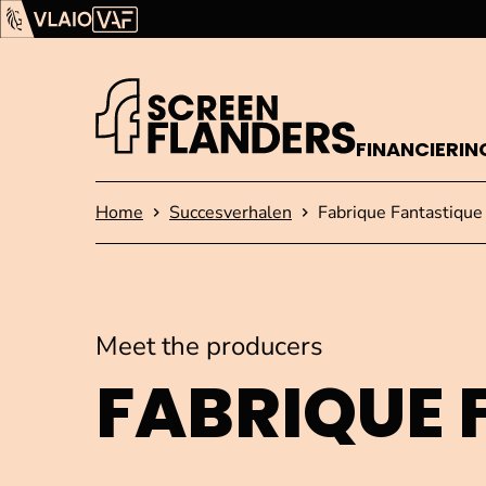
Ga verder naar de inhoud
Vlaams Audiovisueel Fonds (VAF)
VLAIO
FINANCIERIN
Startpagina
Home
Succesverhalen
Fabrique Fantastique
Meet the producers
FABRIQUE 