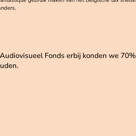
Fantastique gebruik maken van het Belgische tax shelt
anders.
Audiovisueel Fonds erbij konden we 70% 
ouden.