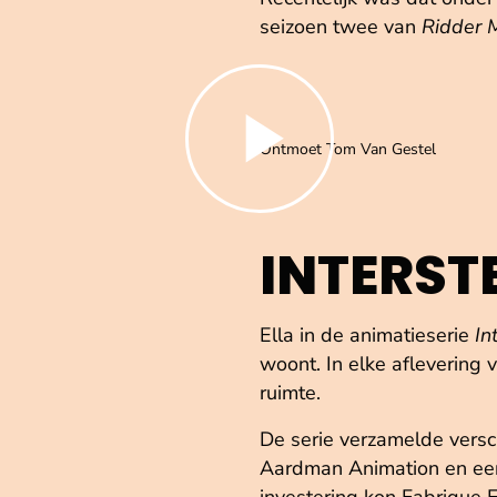
seizoen twee van
Ridder 
Speel de video af
Ontmoet Tom Van Gestel
INTERST
Ella in de animatieserie
In
woont. In elke aflevering 
ruimte.
De serie verzamelde versc
Aardman Animation en een