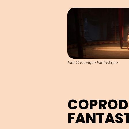
Juul © Fabrique Fantastique
COPRODU
FANTAS