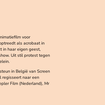
nimatiefilm voor
ptreedt als acrobaat in
t in haar eigen geest,
how. Uit stil protest tegen
elein.
steun in België van Screen
 regisseert naar een
epler Film (Nederland), Mr