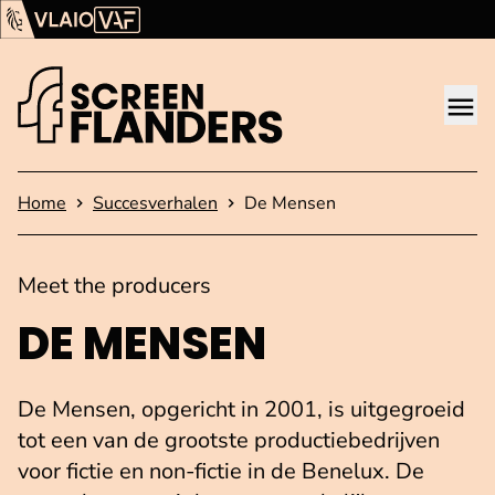
Ga verder naar de inhoud
Vlaams Audiovisueel Fonds (VAF)
VLAIO
Me
Startpagina
Home
Succesverhalen
De Mensen
Meet the producers
DE MENSEN
De Mensen, opgericht in 2001, is uitgegroeid
tot een van de grootste productiebedrijven
voor fictie en non-fictie in de Benelux. De