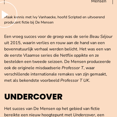
Mensen
peel de video af
Maak kennis met Ivy Vanhaecke, hoofd Scripted en uitvoerend
producent fictie bij De Mensen
Een vroeg succes voor de groep was de serie
Beau Séjour
uit 2015, waarin verlies en rouw aan de hand van een
bovennatuurlijk verhaal werden belicht. Het was een van
de eerste Vlaamse series die Netflix oppikte en ze
bestelden een tweede seizoen. De Mensen produceerde
ook de originele misdaadserie
Professor T
, waar
verschillende internationale remakes van zijn gemaakt,
met als bekendste voorbeeld
Professor T UK
.
UNDERCOVER
Het succes van De Mensen op het gebied van fictie
bereikte een nieuw hoogtepunt met
Undercover
, een