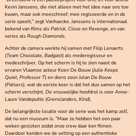
Kevin Janssens, die niet alleen met het idee naar ons toe
kwam, maar ook meeschreef, mee regisseerde en in de
serie speelt,” zegt Vanhaecke. Janssens is internationaal
bekend van films als
Patrick
,
Close en Revenge
, en van
series als
Rough Diamonds
.
Achter de camera werkte hij samen met Filip Lenaerts
(
Team Chocolate, Badgast
) als mederegisseur en
medeschrijver. Op het scherm is hij te zien naast de
ervaren Vlaamse acteur Koen De Bouw (
Julie Keeps
Quiet
,
Professor T
) en diens zoon Jolan De Bouw
(
Patsers
), wat de eerste keer is dat het duo samen op het
scherm verschijnt. De vrouwelijke hoofdrol is voor Anne-
Laure Vandeputte (
Grenslanders
,
Kind
).
De belangrijkste locatie voor de serie was het kamp zelf,
dat nu een museum is. “Maar ze hebben het een paar
weken gesloten zodat onze crew daar kon filmen.
Daardoor konden we de setting op een authentieke