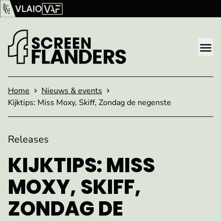
Ga verder naar de inhoud
Vlaams Audiovisueel Fonds (VAF)
VLAIO
Me
Startpagina
Home
Nieuws & events
Kijktips: Miss Moxy, Skiff, Zondag de negenste
Releases
KIJKTIPS: MISS
MOXY, SKIFF,
ZONDAG DE