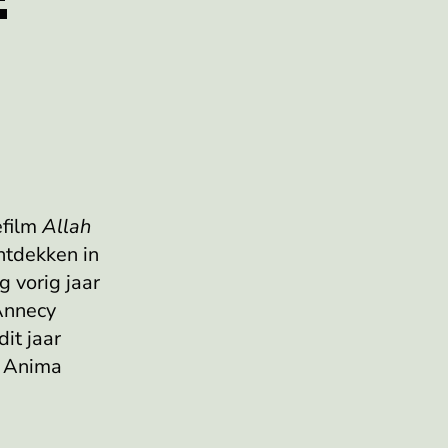
efilm
Allah
ntdekken in
g vorig jaar
Annecy
it jaar
e Anima