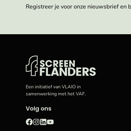
Registreer je voor onze nieuwsbrief en 
VAF
Startpagina
Een initiatief van VLAIO in
samenwerking met het VAF.
Volg ons
Facebook
Instagram
LinkedIn
YouTube