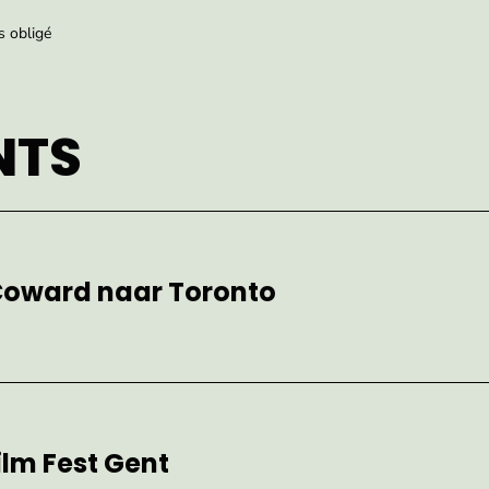
s obligé
NTS
 Coward naar Toronto
lm Fest Gent