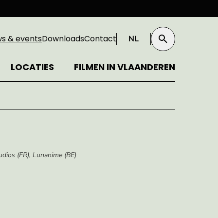
ws & events
Downloads
Contact
NL
Zoeken
LOCATIES
FILMEN IN VLAANDEREN
udios (FR), Lunanime (BE)