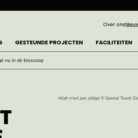
Over ons
Nieu
G
GESTEUNDE PROJECTEN
FACILITEITEN
gé nu in de bioscoop
Allah n'est pas obligé © Special Touch St
ST
É