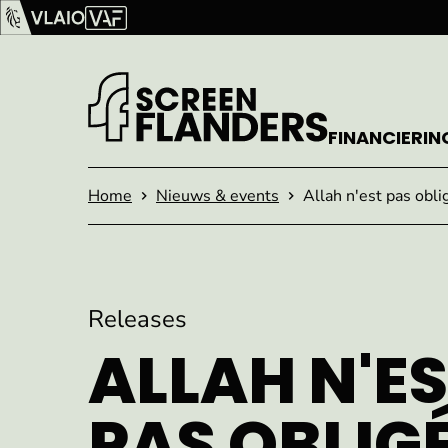
Ga verder naar de inhoud
Vlaams Audiovisueel Fonds (VAF)
VLAIO
FINANCIERIN
Startpagina
Home
Nieuws & events
Allah n'est pas obli
Releases
ALLAH N'E
PAS OBLIG