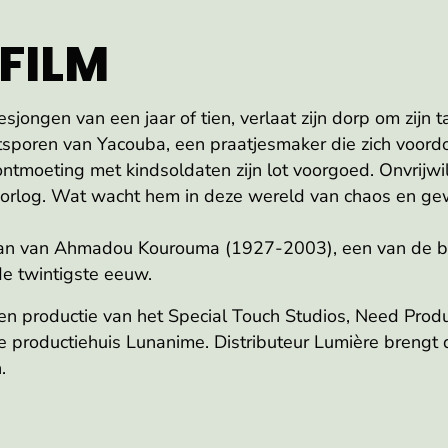
 FILM
ongen van een jaar of tien, verlaat zijn dorp om zijn ta
etsporen van Yacouba, een praatjesmaker die zich voordo
tmoeting met kindsoldaten zijn lot voorgoed. Onvrijwil
oorlog. Wat wacht hem in deze wereld van chaos en ge
an van Ahmadou Kourouma (1927-2003), een van de be
de twintigste eeuw.
en productie van het Special Touch Studios, Need Produ
e productiehuis Lunanime. Distributeur Lumière brengt 
.