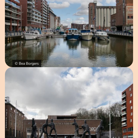
© Bea Borgers
Open afbeelding in popup