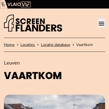
Ga verder naar de inhoud
Vlaams Audiovisueel Fonds (VAF)
VLAIO
Me
Startpagina
Home
Locaties
Locatie database
Vaartkom
Leuven
VAARTKOM
Open afbeelding in popup