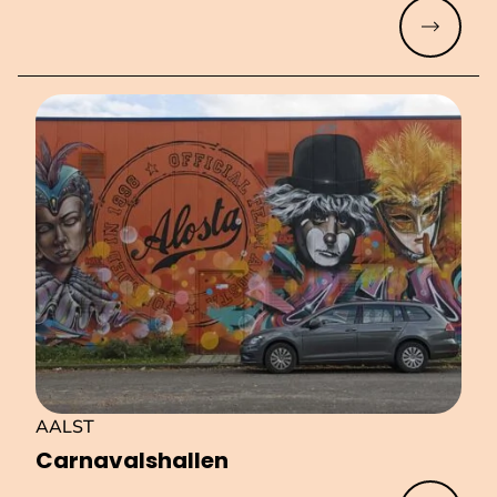
Meer lez
AALST
Car­na­vals­hal­len