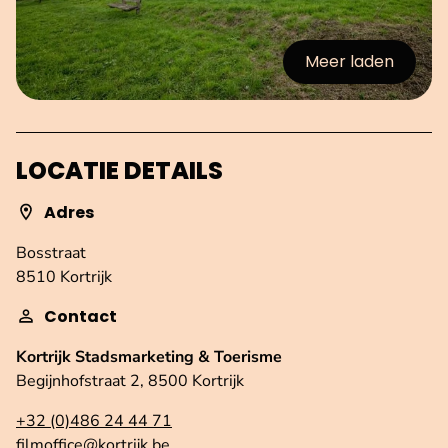
Meer laden
:afbeeldingen
LOCATIE DETAILS
Adres
Bosstraat
8510 Kortrijk
Contact
Kortrijk Stadsmarketing & Toerisme
Begijnhofstraat 2, 8500 Kortrijk
+32 (0)486 24 44 71
filmoffice@kortrijk.be