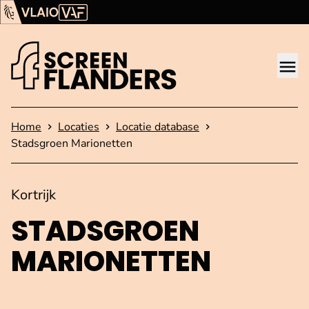
Ga verder naar de inhoud
Vlaams Audiovisueel Fonds (VAF)
VLAIO
Me
Startpagina
Home
Locaties
Locatie database
Stadsgroen Marionetten
Kortrijk
STADSGROEN
MARIONETTEN