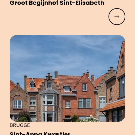
Groot Begijn­hof Sint-Eli­sa­beth
Meer lez
BRUGGE
Sint-Anna Kwartier