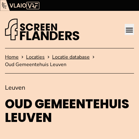
Ga verder naar de inhoud
Vlaams Audiovisueel Fonds (VAF)
VLAIO
Me
Startpagina
Home
Locaties
Locatie database
Oud Gemeentehuis Leuven
Leuven
OUD GE­MEEN­TE­HUIS
LEUVEN