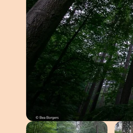
© Bea Borgers
Open afbeelding in popup