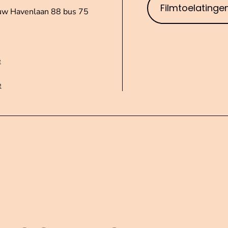
Filmtoelatinge
uw Havenlaan 88 bus 75
e
e