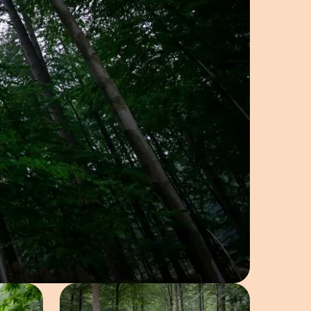
elding in popup
Open afbeelding in popup