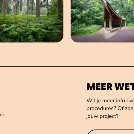
MEER WE
Wil je meer info ov
procedures? Of zoek
n)
jouw project?