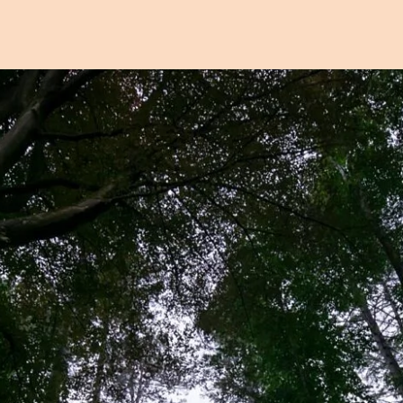
Open afbeelding in popup