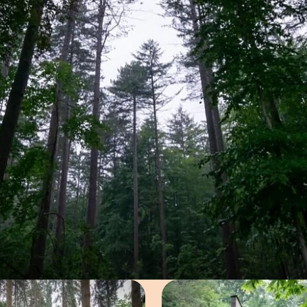
Open afbeelding in popup
Open afbe