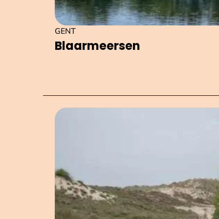
GENT
Blaar­meer­sen