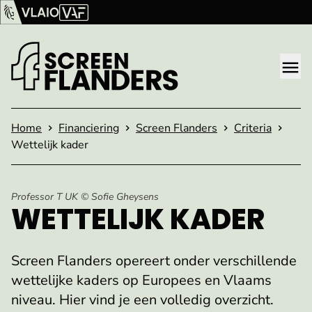
Ga verder naar de inhoud
Vlaams Audiovisueel Fonds (VAF)
VLAIO
Me
Startpagina
Home
Financiering
Screen Flanders
Criteria
Wettelijk kader
Professor T UK © Sofie Gheysens
WETTELIJK KADER
Screen Flanders opereert onder verschillende
wettelijke kaders op Europees en Vlaams
niveau. Hier vind je een volledig overzicht.