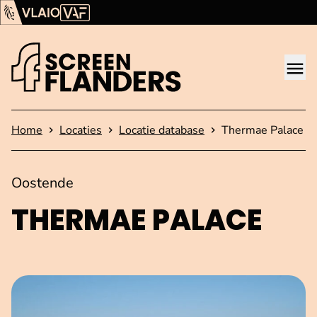
Ga verder naar de inhoud
Vlaams Audiovisueel Fonds (VAF)
VLAIO
Me
Startpagina
Home
Locaties
Locatie database
Thermae Palace
Oostende
THERMAE PALACE
Open afbeelding in popup