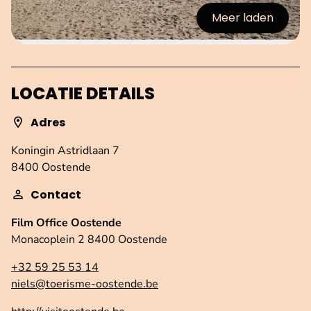
Meer laden
:afbeeldingen
LOCATIE DETAILS
Adres
Koningin Astridlaan 7
8400 Oostende
Contact
Film Office Oostende
Monacoplein 2 8400 Oostende
+32 59 25 53 14
niels@toerisme-oostende.be