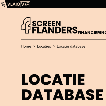
Ga verder naar de inhoud
Vlaams Audiovisueel Fonds (VAF)
VLAIO
FINANCIERIN
Startpagina
Home
Locaties
Locatie database
LOCATIE
DATABASE