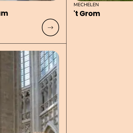
MECHELEN
eum
't Grom
Meer lezen