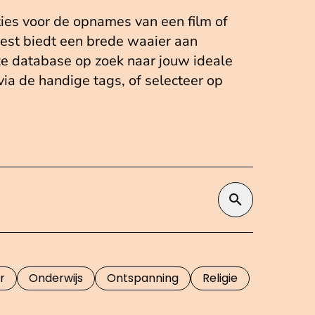
ties voor de opnames van een film of
st biedt een brede waaier aan
ze database op zoek naar jouw ideale
 via de handige tags, of selecteer op
Zoek op t
r
Onderwijs
Ontspanning
Religie