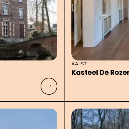
AALST
Kasteel De Rozer
Meer lezen