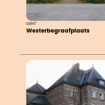
GENT
Wes­ter­be­graaf­plaats