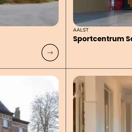
AALST
Sport­cen­trum 
Meer lezen