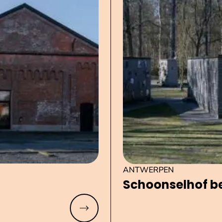
ANTWERPEN
Schoon­sel­hof b
Meer lezen