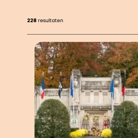
228
resultaten
Showing 228 items on page 7 of 26.
OVERZICHT