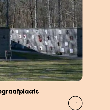
e­graaf­plaats
Meer lezen