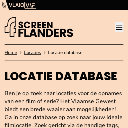
Ga verder naar de inhoud
Vlaams Audiovisueel Fonds (VAF)
VLAIO
Me
Startpagina
Home
Locaties
Locatie database
LOCATIE DATABASE
Ben je op zoek naar locaties voor de opnames
van een film of serie? Het Vlaamse Gewest
biedt een brede waaier aan mogelijkheden!
Ga in onze database op zoek naar jouw ideale
filmlocatie. Zoek gericht via de handige tags,