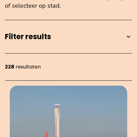
of selecteer op stad.
Filter results
228
resultaten
Showing 228 items on page 5 of 26.
OVERZICHT