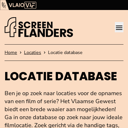
Ga verder naar de inhoud
Vlaams Audiovisueel Fonds (VAF)
VLAIO
Me
Startpagina
Home
Locaties
Locatie database
LOCATIE DATABASE
Ben je op zoek naar locaties voor de opnames
van een film of serie? Het Vlaamse Gewest
biedt een brede waaier aan mogelijkheden!
Ga in onze database op zoek naar jouw ideale
filmlocatie. Zoek gericht via de handige tags,