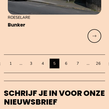
ROESELARE
Bunker
Meer lez
orige pagina
toon meer pagina's voor de huidige
toon meer pa
1
...
3
4
5
6
7
...
26
pagina
pagina
pagina
pagina
pagina
pagina
totaal
SCHRIJF JE IN VOOR ONZE
NIEUWSBRIEF