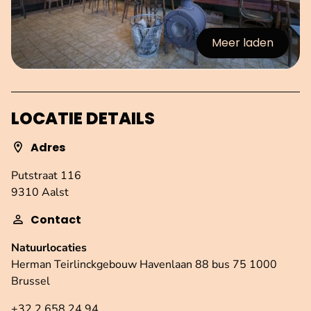
Meer laden
:afbeeldingen
LOCATIE DETAILS
Adres
Putstraat 116
9310 Aalst
Contact
Natuurlocaties
Herman Teirlinckgebouw Havenlaan 88 bus 75 1000
Brussel
+32 2 658 24 94