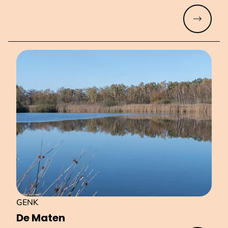
Meer lez
GENK
De Maten