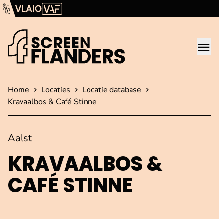
Ga verder naar de inhoud
Vlaams Audiovisueel Fonds (VAF)
VLAIO
Me
Startpagina
Home
Locaties
Locatie database
Kravaalbos & Café Stinne
Aalst
KRAVAALBOS &
CAFÉ STINNE