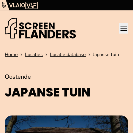
Ga verder naar de inhoud
Vlaams Audiovisueel Fonds (VAF)
VLAIO
Me
Startpagina
Home
Locaties
Locatie database
Japanse tuin
Oostende
JAPANSE TUIN
Open afbeelding in popup