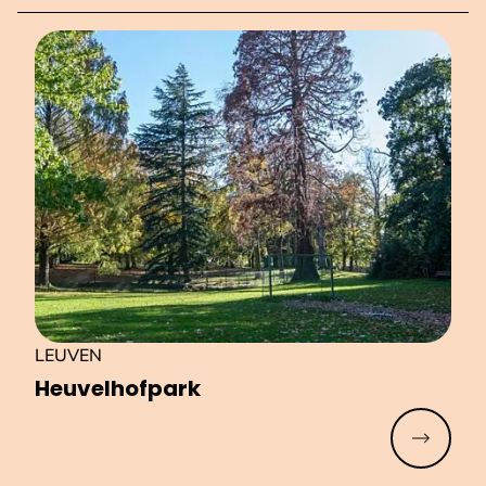
LEUVEN
Heu­vel­hof­park
Meer lez