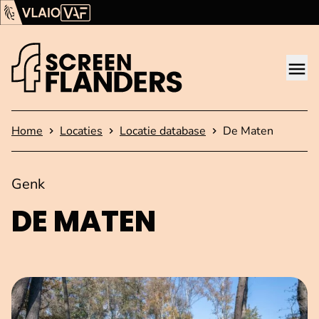
Ga verder naar de inhoud
Vlaams Audiovisueel Fonds (VAF)
VLAIO
Me
Startpagina
Home
Locaties
Locatie database
De Maten
Genk
DE MATEN
Open afbeelding in popup