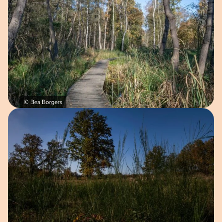
© Bea Borgers
Open afbeelding in popup