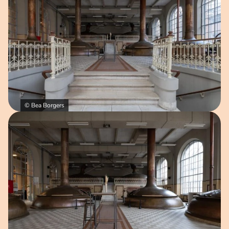
© Bea Borgers
Open afbeelding in popup