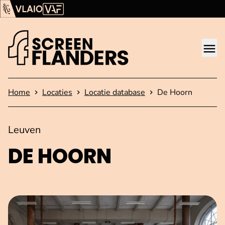
Ga verder naar de inhoud
Vlaams Audiovisueel Fonds (VAF)
VLAIO
Me
Startpagina
Home
Locaties
Locatie database
De Hoorn
Leuven
DE HOORN
Open afbeelding in popup