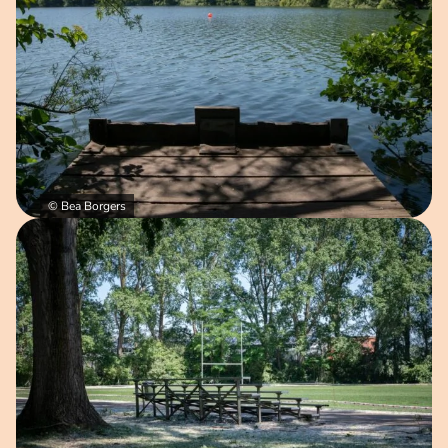
© Bea Borgers
Open afbeelding in popup