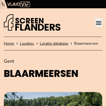
Ga verder naar de inhoud
Vlaams Audiovisueel Fonds (VAF)
VLAIO
Me
Startpagina
Home
Locaties
Locatie database
Blaarmeersen
Gent
BLAARMEERSEN
Open afbeelding in popup