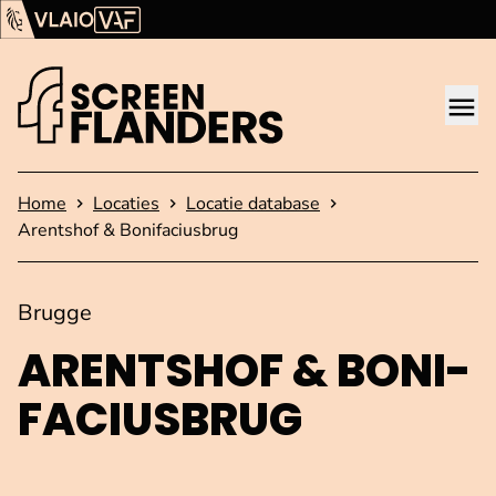
Ga verder naar de inhoud
Vlaams Audiovisueel Fonds (VAF)
VLAIO
Me
Startpagina
Home
Locaties
Locatie database
Arentshof & Bonifaciusbrug
Brugge
ARENTSHOF & BO­NI­
FA­CI­US­BRUG