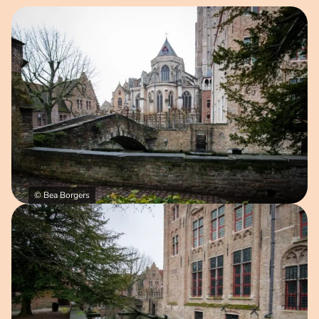
Open afbeelding in popup
© Bea Borgers
Open afbeelding in popup