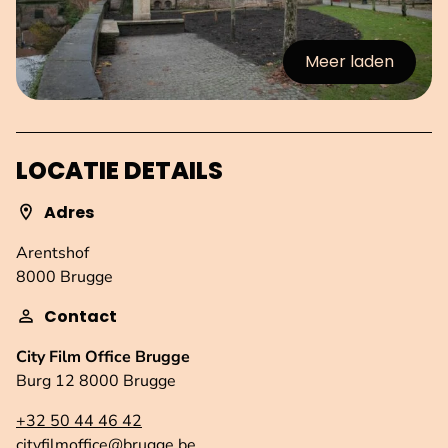
Meer laden
:afbeeldingen
LOCATIE DETAILS
Adres
Arentshof
8000 Brugge
Contact
City Film Office Brugge
Burg 12 8000 Brugge
+32 50 44 46 42
cityfilmoffice@brugge.be