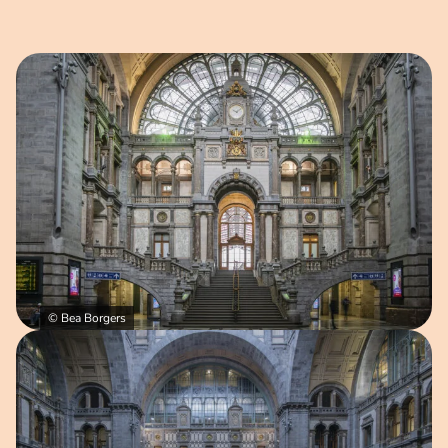
Open afbeelding in popup
© Bea Borgers
Open afbeelding in popup