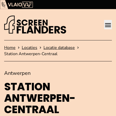
Ga verder naar de inhoud
Vlaams Audiovisueel Fonds (VAF)
VLAIO
Me
Startpagina
Home
Locaties
Locatie database
Station Antwerpen-Centraal
Antwerpen
STATION
ANTWERPEN-
CENTRAAL