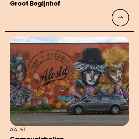
Groot Begijnhof
Meer lez
AALST
Car­na­vals­hal­len